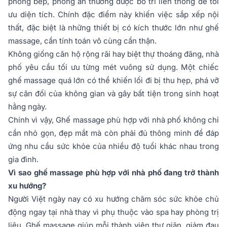
phòng bếp, phòng ăn thường được bố trí liên thông để tối
ưu diện tích. Chính đặc điểm này khiến việc sắp xếp nội
thất, đặc biệt là những thiết bị có kích thước lớn như ghế
massage, cần tính toán vô cùng cẩn thận.
Không giống căn hộ rộng rãi hay biệt thự thoáng đãng, nhà
phố yêu cầu tối ưu từng mét vuông sử dụng. Một chiếc
ghế massage quá lớn có thể khiến lối đi bị thu hẹp, phá vỡ
sự cân đối của không gian và gây bất tiện trong sinh hoạt
hằng ngày.
Chính vì vậy, Ghế massage phù hợp với nhà phố không chỉ
cần nhỏ gọn, đẹp mắt mà còn phải đủ thông minh để đáp
ứng nhu cầu sức khỏe của nhiều độ tuổi khác nhau trong
gia đình.
Vì sao ghế massage phù hợp với nhà phố đang trở thành
xu hướng?
Người Việt ngày nay có xu hướng chăm sóc sức khỏe chủ
động ngay tại nhà thay vì phụ thuộc vào spa hay phòng trị
liệu. Ghế massage giúp mỗi thành viên thư giãn, giảm đau