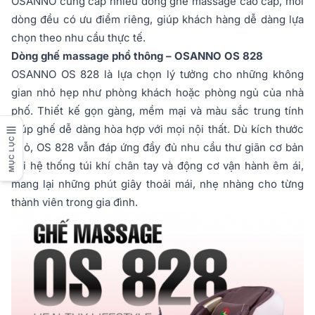
OSANNO cung cấp nhiều dòng ghế massage cao cấp, mỗi
dòng đều có ưu điểm riêng, giúp khách hàng dễ dàng lựa
chọn theo nhu cầu thực tế.
Dòng ghế massage phổ thông – OSANNO OS 828
OSANNO OS 828 là lựa chọn lý tưởng cho những không
gian nhỏ hẹp như phòng khách hoặc phòng ngủ của nhà
phố. Thiết kế gọn gàng, mềm mại và màu sắc trung tính
giúp ghế dễ dàng hòa hợp với mọi nội thất. Dù kích thước
MỤC LỤC
nhỏ, OS 828 vẫn đáp ứng đầy đủ nhu cầu thư giãn cơ bản
với hệ thống túi khí chân tay và động cơ vận hành êm ái,
mang lại những phút giây thoải mái, nhẹ nhàng cho từng
thành viên trong gia đình.