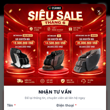
Trang chủ
Tin tức
Cách lựa chọn ghế Massage phù hợp với nhà phố giúp nâng
tầm cuộc sống
Review ghế Massage
Cách lựa chọn ghế Massage phù
hợp với nhà phố giúp nâng tầm
cuộc sống
admin
12 tháng 12, 2025
NHẬN TƯ VẤN
Để lại thông tin, chuyên viên sẽ liên hệ ngay
Tên
*
Điện thoại
*