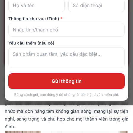
Thông tin khu vực (Tỉnh)
*
Yêu cầu thêm (nếu có)
Nhà phố Việt Nam thường có diện tích hạn chế, vì vậy việc
Gửi thông tin
lựa chọn ghế massage cần cân nhắc về kích thước, thiết
Bằng cách gửi, bạn đồng ý để chúng tôi liên hệ tư vấn miễn phí.
kế và công năng. Ghế massage OSANNO với các mẫu từ
gọn nhẹ đến cao cấp không chỉ giúp thư giãn, giảm đau
nhức mà còn nâng tầm không gian sống, mang lại sự tiện
nghi, sang trọng và phù hợp cho mọi thành viên trong gia
đình.