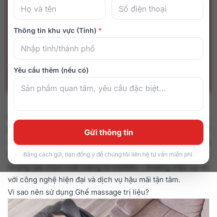
Thông tin khu vực (Tỉnh)
*
Yêu cầu thêm (nếu có)
Đau mỏi vai gáy, căng cơ hay stress kéo dài? Một chiếc
ghế massage trị liệu
sẽ giúp bạn thư giãn sâu, phục hồi
Gửi thông tin
nhanh và chăm sóc sức khỏe ngay tại nhà. Danh sách
Top
5 ghế massage trị liệu đáng mua
dưới đây mang đến
Bằng cách gửi, bạn đồng ý để chúng tôi liên hệ tư vấn miễn phí.
những lựa chọn chất lượng từ OSANO – thương hiệu uy tín
với công nghệ hiện đại và dịch vụ hậu mãi tận tâm.
Vì sao nên sử dụng Ghế massage trị liệu?