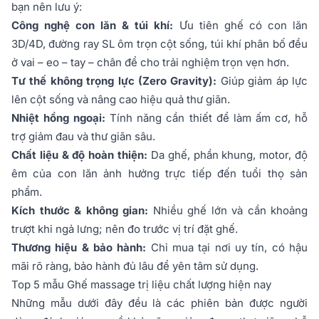
bạn nên lưu ý:
Công nghệ con lăn & túi khí:
Ưu tiên ghế có con lăn
3D/4D, đường ray SL ôm trọn cột sống, túi khí phân bố đều
ở vai – eo – tay – chân để cho trải nghiệm trọn vẹn hơn.
Tư thế không trọng lực (Zero Gravity):
Giúp giảm áp lực
lên cột sống và nâng cao hiệu quả thư giãn.
Nhiệt hồng ngoại:
Tính năng cần thiết để làm ấm cơ, hỗ
trợ giảm đau và thư giãn sâu.
Chất liệu & độ hoàn thiện:
Da ghế, phần khung, motor, độ
êm của con lăn ảnh hưởng trực tiếp đến tuổi thọ sản
phẩm.
Kích thước & không gian:
Nhiều ghế lớn và cần khoảng
trượt khi ngả lưng; nên đo trước vị trí đặt ghế.
Thương hiệu & bảo hành:
Chỉ mua tại nơi uy tín, có hậu
mãi rõ ràng, bảo hành đủ lâu để yên tâm sử dụng.
Top 5 mẫu Ghế massage trị liệu chất lượng hiện nay
Những mẫu dưới đây đều là các phiên bản được người