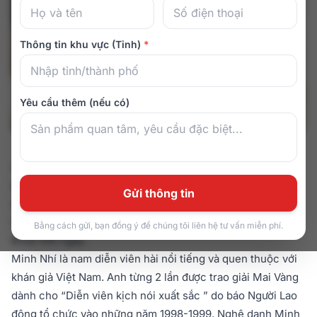
Thông tin khu vực (Tỉnh)
*
Yêu cầu thêm (nếu có)
Osanno rất vui và vinh hạnh khi được nhiều khách hàng
quan tâm và ủng hộ. Và lần này Osanno rất vui khi được
Gửi thông tin
diễn viên Minh Nhí tin tưởng lựa chọn ghế massage
Osanno Os 200 làm người bạn đồng hành chăm sóc sức
Bằng cách gửi, bạn đồng ý để chúng tôi liên hệ tư vấn miễn phí.
khỏe mỗi ngày .
Minh Nhí là nam diễn viên hài nổi tiếng và quen thuộc với
khán giả Việt Nam. Anh từng 2 lần được trao giải Mai Vàng
dành cho “Diễn viên kịch nói xuất sắc ” do báo Người Lao
động tổ chức vào những năm 1998-1999. Nghệ danh Minh