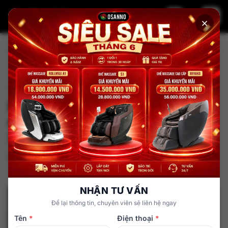
Trang chủ
Tin tức
Diễn viễn Minh Nhí thích thú trải nghiệm ghế massage
Osanno Os 200
Người nổi tiếng lựa chọn
Diễn viễn Minh Nhí thích thú trải
nghiệm ghế massage Osanno Os
200
admin
13 tháng 9, 2025
NHẬN TƯ VẤN
Để lại thông tin, chuyên viên sẽ liên hệ ngay
Tên
*
Điện thoại
*