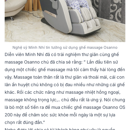
Nghệ sỹ Minh Nhí tin tưởng sử dụng ghế massage Osanno
Diễn viên Minh Nhí đã có trải nghiệm thư giãn cùng ghế
massage Osanno chú đã chia sẻ rằng: ” Lần đầu tiên sử
dụng một chiếc ghế massage mà tôi cảm thấy hài lòng đến
vậy. Massage toàn thân rất là thư giãn và thoải mái, cái con
lăn ấn huyệt chú không có bị đau nhiều như những cái ghế
khác. Rồi các chức năng như massage nhiệt hồng ngoại,
massage không trọng lực,.. chú đều rất là ưng ý. Nói chung
là bỏ một số tiền ra để mua chiếc ghế massage Osanno OS
200 này để chăm sóc sức khỏe mỗi ngày là một sự lựa
chọn rất đúng đắn.”
Nghe được lời chia sẻ từ khách hàng như vậy là nguồn