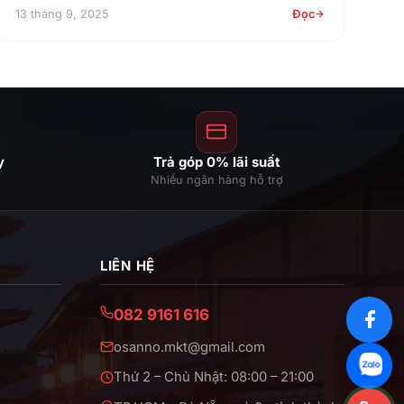
13 tháng 9, 2025
Đọc
y
Trả góp 0% lãi suất
Nhiều ngân hàng hỗ trợ
LIÊN HỆ
082 9161 616
osanno.mkt@gmail.com
Thứ 2 – Chủ Nhật: 08:00 – 21:00