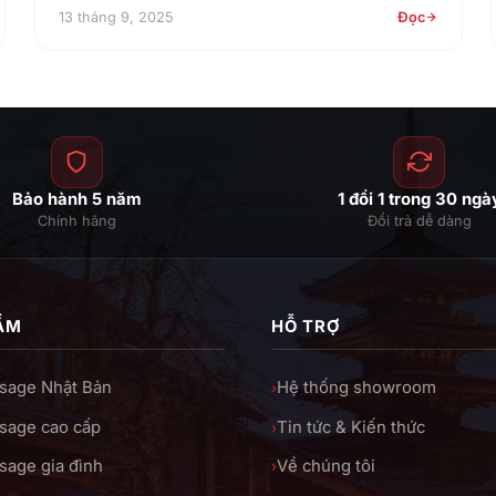
13 tháng 9, 2025
Đọc
Bảo hành 5 năm
1 đổi 1 trong 30 ngà
Chính hãng
Đổi trả dễ dàng
ẨM
HỖ TRỢ
sage Nhật Bản
Hệ thống showroom
›
sage cao cấp
Tin tức & Kiến thức
›
age gia đình
Về chúng tôi
›