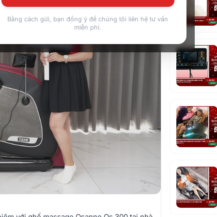
Bằng cách gửi, bạn đồng ý để chúng tôi liên hệ tư vấn
miễn phí.
ghiệm với ghế massage Osanno Os 300 tại nhà