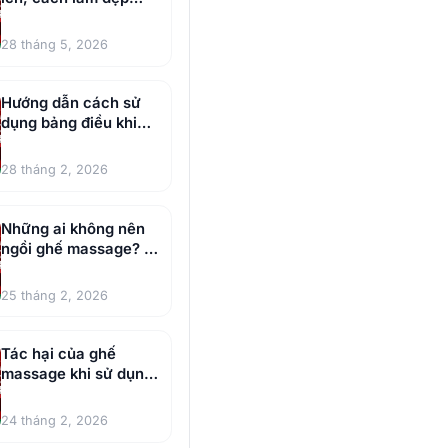
vòng 1 hiệu quả cho
chị em
28 tháng 5, 2026
Hướng dẫn cách sử
dụng bảng điều khiển
ghế massage chi tiết
28 tháng 2, 2026
Những ai không nên
ngồi ghế massage? 5
đối tượng nên lưu ý
25 tháng 2, 2026
Tác hại của ghế
massage khi sử dụng
sai cách
24 tháng 2, 2026