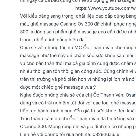
thì ngay cả bà bầu cũng có thể sử dụng ghế massage.
https://www.youtube.com/
Với kiểu dáng sang trọng, chất liệu cao cấp cùng bả
mát, ghế massage Osanno Os 300 đã chinh phục nghệ 
300 là dòng sản phẩm ghế massage cao cấp được nhi
trọng, nhiều tính năng hiện đại.
Chia sẻ với chúng tôi, nữ MC Ốc Thanh Vân cho rằng 
massage như thế này để chăm sóc sức khỏe sau mỗi n
vụ cho bản thân thôi mà cả gia đình cũng được chăm
nhiều thời gian tốn thời gian công sức. Cũng chính v
trên thị trường và phổ biến hơn vì những lợi ích mà nó 
được một chiếc ghế massage vừa ý.
Nghe được những chia sẻ của chị Ốc Thanh Vân, Osann
dụng và có trải nghiệm tốt đối với các loại ghế mass
tiếp tục hành trình mang đến giá trị sức khỏe đến khá
Trân thành cảm ơn chị Ốc Thanh Vân đã tin tưởng và
Osanno 300. Mong rằng chị và gia đình sẽ có những p
Liên hệ với chúng tôi qua hotline: 0829.16.16.16