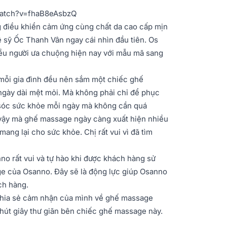
watch?v=fhaB8eAsbzQ
ng điều khiển cảm ứng cùng chất da cao cấp mịn
sỹ Ốc Thanh Vân ngay cái nhìn đầu tiên. Os
ều người ưa chuộng hiện nay với mẫu mã sang
mỗi gia đình đều nên sắm một chiếc ghế
gày dài mệt mỏi. Mà không phải chỉ để phục
 sóc sức khỏe mỗi ngày mà không cần quá
ì vậy mà ghế massage ngày càng xuất hiện nhiều
mang lại cho sức khỏe. Chị rất vui vì đã tìm
o rất vui và tự hào khi được khách hàng sử
age của Osanno. Đây sẽ là động lực giúp Osanno
ch hàng.
 chia sẻ cảm nhận của mình về ghế massage
hút giây thư giãn bên chiếc ghế massage này.