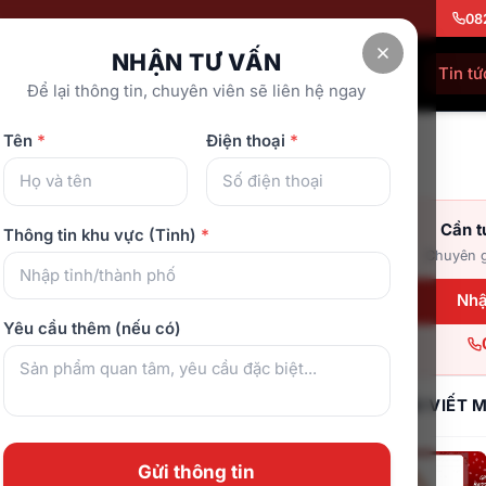
08
NHẬN TƯ VẤN
Showroom
Về chúng tôi
Tra cứu bảo hành
Tin tứ
Để lại thông tin, chuyên viên sẽ liên hệ ngay
Tên
*
Điện thoại
*
u thích sử dụng ghế massage Osanno Os 300
Cần t
Thông tin khu vực (Tỉnh)
*
Vân yêu thích sử
Chuyên gi
nno Os 300
Nhậ
Yêu cầu thêm (nếu có)
BÀI VIẾT 
Gửi thông tin