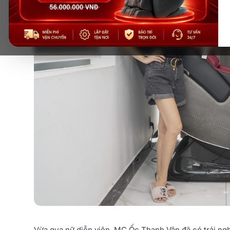
Vừa qua nữ diễn viên, MC Ốc Thanh Vân đã có trải n