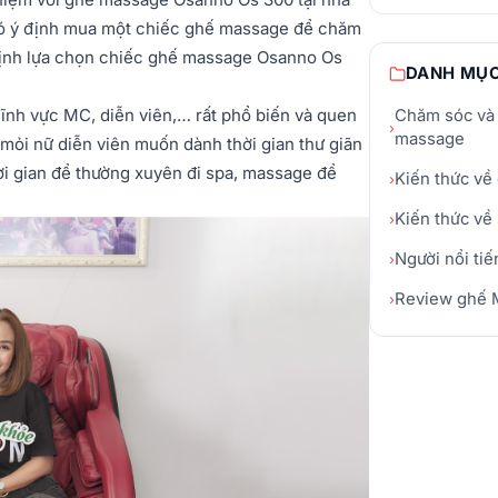
 có ý định mua một chiếc ghế massage để chăm
 định lựa chọn chiếc ghế massage Osanno Os
DANH MỤ
ĩnh vực MC, diễn viên,… rất phổ biến và quen
Chăm sóc và
›
massage
 mỏi nữ diễn viên muốn dành thời gian thư giãn
hời gian để thường xuyên đi spa, massage để
Kiến thức về
›
Kiến thức về
›
Người nổi tiế
›
Review ghế 
›