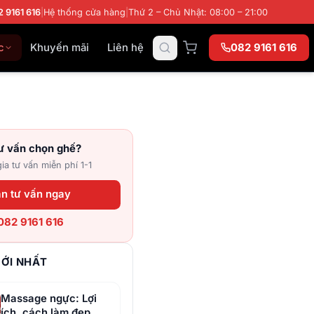
2 9161 616
|
Hệ thống cửa hàng
|
Thứ 2 – Chủ Nhật: 08:00 – 21:00
c
Khuyến mãi
Liên hệ
082 9161 616
ư vấn chọn ghế?
a tư vấn miễn phí 1-1
n tư vấn ngay
082 9161 616
MỚI NHẤT
Massage ngực: Lợi
ích, cách làm đẹp