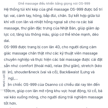
Ghế massage điều khiển bằng giọng nói OS-999
Hệ thống túi khí kép của ghế massage OS-999 được bố trí
tại: vai, cánh tay, hông, bắp đùi, chân. Sự kết hợp giữa túi
khí với con lăn và nhiệt hồng ngoại sẽ cho ra các bài
massage, thư giãn đặc trưng của Nhật Bản, giúp giảm áp
lực cơ, tăng lưu thông máu, giúp cơ thể khỏe mạnh, dẻo
dai.
OS-999 được trang bị con lăn 4D, cho người dùng cảm
giác massage chân thật như các kỹ thuật viên massage
chuyên nghiệp và thực hiện các bài massage được cài đặt
sẵn như: comfort (thoải mái), relax (thư giãn), stretch (kéo
giãn), shouder&neck (vai và cổ), Back&waist (Lưng và
MỤC LỤC
hông),…
Trên chiếc OS-999 của Osanno có chiều dài ray lên đến
139cm, giúp con lăn mở rộng khu vực hoạt động, từ cổ, bả
vai kéo xuống mông, cho người dùng trải nghiệm massage
tốt hơn.