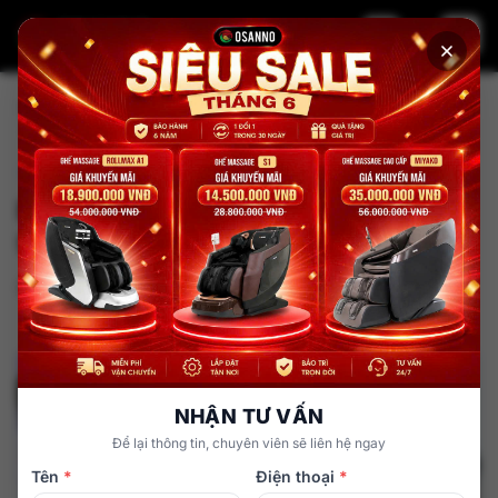
Trang chủ
Tin tức
BB Trần phê với ghế massage OS-999 điều khiển giọng nói
Người nổi tiếng lựa chọn
BB Trần phê với ghế massage OS-
999 điều khiển giọng nói
admin
13 tháng 9, 2025
NHẬN TƯ VẤN
Để lại thông tin, chuyên viên sẽ liên hệ ngay
Tên
*
Điện thoại
*