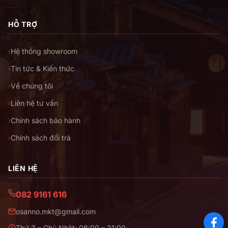
HỖ TRỢ
Hệ thống showroom
›
Tin tức & Kiến thức
›
Về chúng tôi
›
Liên hệ tư vấn
›
Chính sách bảo hành
›
Chính sách đổi trả
›
LIÊN HỆ
082 9161 616
osanno.mkt@gmail.com
Thứ 2 – Chủ Nhật: 08:00 – 21:00