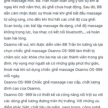
ghế massage mới. BB Trần hoàn toàn ưng ý bởi sự êm ái
ngay khi mới nằm thử, dù ghế chưa hoạt động. Sau đó, BB
dần cảm nhận được sự thoải mái khi ghế bắt đầu massage
từ sống lưng, cho đến khi thử hết các chế độ của ghế:
Scan body, các bài tập massage đa dạng, chế độ massage
không trọng lực, loa nhạc có kết nối bluetooth,…và hoàn
toàn hài lòng.
Osanno rất vui, khi được diễn viên BB Trần tin tưởng và lựa
chọn chiếc ghế massage Osanno OS-999 làm thiết bị
chăm sóc sức khỏe cho ba mẹ và các thành viên trong gia
đình. Hy vọng mọi người sẽ có những giây phút thư giãn,
thoải mái khi sử dụng chiếc ghế massage Osanno OS-999
mỗi ngày.
Osanno OS-999 Chiếc ghế massage cao cấp, chất lượng
đỉnh cao của Osanno.
Osanno OS- 999 là có thiết kế và công năng nổi trội so với
các dòng ghế tương đương trên thị trường. Với những ưu
điểm khác biệt: chất liệu da mềm, sang trọng, công nghệ