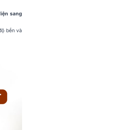
điện sang
 độ bền và