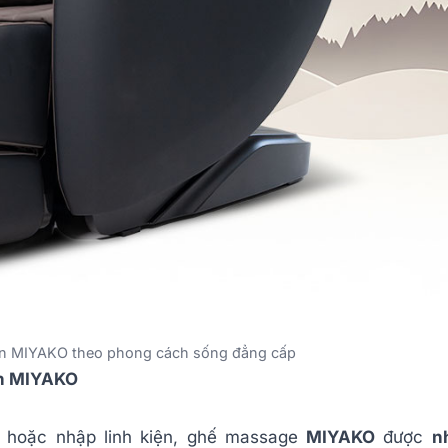
n MIYAKO theo phong cách sống đẳng cấp
ản MIYAKO
c hoặc nhập linh kiện, ghế massage
MIYAKO
được
n