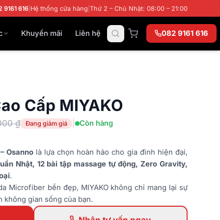
2 9161 616
|
Hệ thống cửa hàng
|
Thứ 2 – Chủ Nhật: 08:00 – 21:00
c
Khuyến mãi
Liên hệ
082 9161 616
Cao Cấp MIYAKO
000 ₫
|
Còn hàng
Đang giảm giá
– Osanno
là lựa chọn hoàn hảo cho gia đình hiện đại,
ẩn Nhật, 12 bài tập massage tự động, Zero Gravity,
oại
.
u da Microfiber bền đẹp, MIYAKO không chỉ mang lại sự
m không gian sống của bạn.
Nhận tư vấn ngay