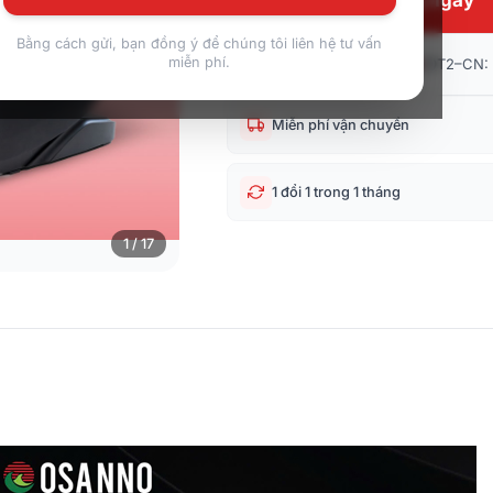
Bằng cách gửi, bạn đồng ý để chúng tôi liên hệ tư vấn
miễn phí.
082 9161 616
T2–CN: 
Zalo
Miễn phí vận chuyển
1 đổi 1 trong 1 tháng
1 / 17