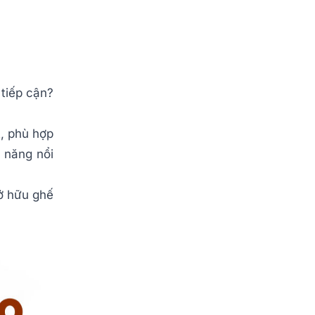
 tiếp cận?
, phù hợp
h năng nổi
ở hữu ghế