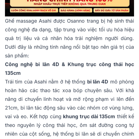
Ghế massage Asahi được Osanno trang bị hệ sinh thái
công nghệ đa dạng, tập trung vào việc tối ưu hóa hiệu
quả trị liệu và cá nhân hóa trải nghiệm người dùng.
Dưới đây là những tính năng nổi bật tạo nên giá trị của
sản phẩm:
Công nghệ bi lăn 4D & Khung trục công thái học
135cm
Trái tim của Asahi nằm ở hệ thống
bi lăn 4D
mô phỏng
hoàn hảo các thao tác xoa bóp chuyên sâu. Với khả
năng di chuyển linh hoạt và mở rộng phạm vi lên đến
21cm, bi lăn tác động sâu vào các nhóm cơ vùng lưng,
vai và eo. Kết hợp cùng
khung trục dài 135cm
thiết kế
theo nguyên lý công thái học, ôm sát đường cong tự
nhiên của cột sống, hệ thống bi lăn sẽ di chuyển chính