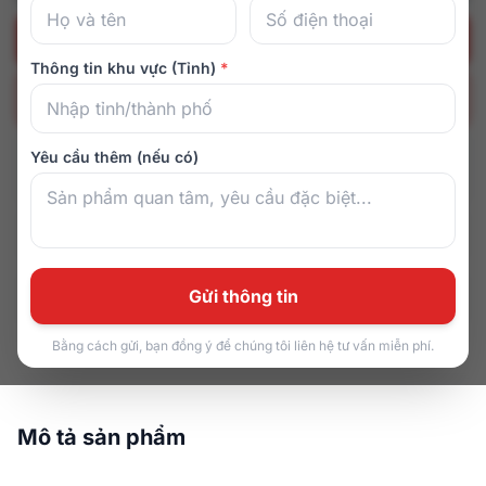
Đặt hàng ngay
Thông tin khu vực (Tỉnh)
*
Nhận tư vấn ngay
Yêu cầu thêm (nếu có)
082 9161 616
T2–CN: 08:00–21:00
Zalo
TP.HCM, Đà Nẵng & 8+ tỉnh thành
Miễn phí vận chuyển
Bảo hành 5 năm
Gửi thông tin
1 đổi 1 trong 1 tháng
Trả góp 0% lãi suất
Bằng cách gửi, bạn đồng ý để chúng tôi liên hệ tư vấn miễn phí.
Mô tả sản phẩm