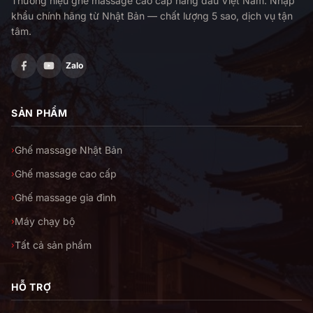
Thương hiệu ghế massage cao cấp hàng đầu Việt Nam. Nhập
khẩu chính hãng từ Nhật Bản — chất lượng 5 sao, dịch vụ tận
tâm.
Zalo
SẢN PHẨM
Ghế massage Nhật Bản
›
Ghế massage cao cấp
›
Ghế massage gia đình
›
Máy chạy bộ
›
Tất cả sản phẩm
›
HỖ TRỢ