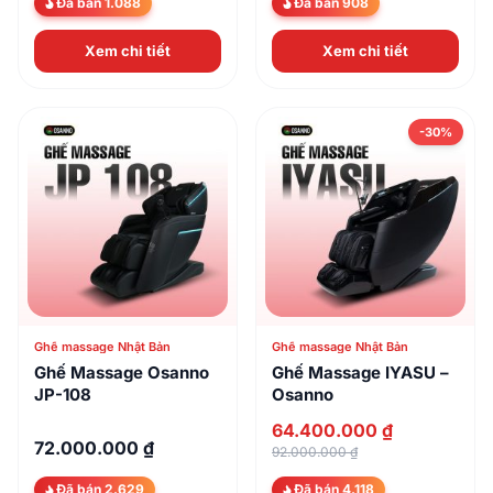
Đã bán 1.088
Đã bán 908
Xem chi tiết
Xem chi tiết
-30%
Ghế massage Nhật Bản
Ghế massage Nhật Bản
Ghế Massage Osanno
Ghế Massage IYASU –
JP-108
Osanno
64.400.000 ₫
72.000.000 ₫
92.000.000 ₫
Đã bán 2.629
Đã bán 4.118