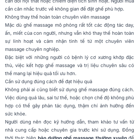
cân đối nội thất hoặc chiếm diện tích sinh hoạt. Người mua
cần cân nhắc trước về không gian để đặt ghế phù hợp.
Không thay thế hoàn toàn chuyên viên massage
Mặc dù ghế massage mô phỏng rất tốt các động tác day,
ấn, miết của con người, nhưng vẫn khó thay thế hoàn toàn
sự linh hoạt và cảm nhận tinh tế từ một chuyên viên
massage chuyên nghiệp.
Đặc biệt với những người có bệnh lý cơ xương khớp đặc
thù, việc kết hợp ghế massage và trị liệu chuyên sâu có
thể mang lại hiệu quả tối ưu hơn.
Cần sử dụng đúng cách để đạt hiệu quả
Không phải ai cũng biết sử dụng ghế massage đúng cách.
Việc dùng quá lâu, sai tư thế, hoặc chọn chế độ không phù
hợp có thể gây phản tác dụng, thậm chí ảnh hưởng đến
sức khỏe.
Người dùng nên đọc kỹ hướng dẫn, tham khảo tư vấn từ
nhà cung cấp hoặc chuyên gia trước khi sử dụng. Đồng
thời thực hiện
bảo dưỡng ghế massage thường xuyên
để