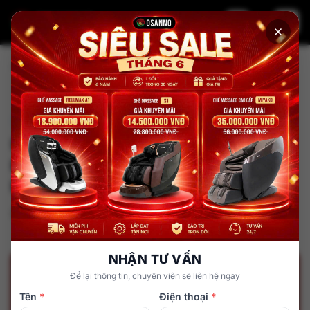
Trang chủ
Tin tức
Ưu Nhược Điểm Của Ghế Massage Khi Sử Dụng| Có Nên
Mua Hay Không?
Kiến thức về ghế Massage
Ưu Nhược Điểm Của Ghế Massage
Khi Sử Dụng| Có Nên Mua Hay
Không?
admin
20 tháng 10, 2025
NHẬN TƯ VẤN
Để lại thông tin, chuyên viên sẽ liên hệ ngay
Tên
*
Điện thoại
*