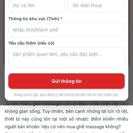
Thông tin khu vực (Tỉnh)
*
Yêu cầu thêm (nếu có)
Ghế massage đang ngày càng trở thành thiết bị chăm sóc
Gửi thông tin
sức khỏe được nhiều gia đình quan tâm và đầu tư. Không
Bằng cách gửi, bạn đồng ý để chúng tôi liên hệ tư vấn miễn phí.
chỉ mang lại sự thư giãn, hỗ trợ cải thiện sức khỏe thể chất
và tinh thần, ghế massage còn là điểm nhấn hiện đại cho
không gian sống. Tuy nhiên, bên cạnh những lợi ích rõ rệt,
thiết bị này cũng tồn tại một số nhược điểm khiến nhiều
người băn khoăn: liệu có nên mua ghế massage không?