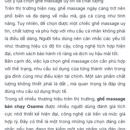
Gợi ý lựa chọn ghế massage uy tín và chất lượng
Trên thị trường hiện nay, ghế massage ngày càng trở nên
phổ biến và đa dạng về mẫu mã, giá cả cũng như tính
năng. Tuy nhiên, để chọn được một chiếc ghế massage uy
tín, chất lượng và phù hợp với nhu cầu cá nhân không phải
là điều dễ dàng. Người tiêu dùng nên cân nhắc các yếu tố
như: thương hiệu có độ tin cậy, công nghệ tích hợp hiện
đại, chính sách bảo hành rõ ràng và dịch vụ hậu mãi tốt.
Bên cạnh đó, việc lựa chọn ghế massage còn cần phù hợp
với thể trạng, nhu cầu sử dụng của từng thành viên trong
gia đình cũng như điều kiện tài chính. Một sản phẩm chất
lượng không thiết phải là đắt , mà quan trọng là đáp ứng
đúng nhu cầu sử dụng thực tế.
Trong số nhiều thương hiệu trên thị trường,
ghế massage
bán chạy Osanno
được nhiều người dùng đánh giá tích
cực nhờ thiết kế hiện đại, công nghệ cải tiến và mức giá
hợp lý. Đây có thể là một trong những lựa chọn đáng cân
nhắc nếu bạn đang tìm kiếm một sản phẩm vừa đáp ứng