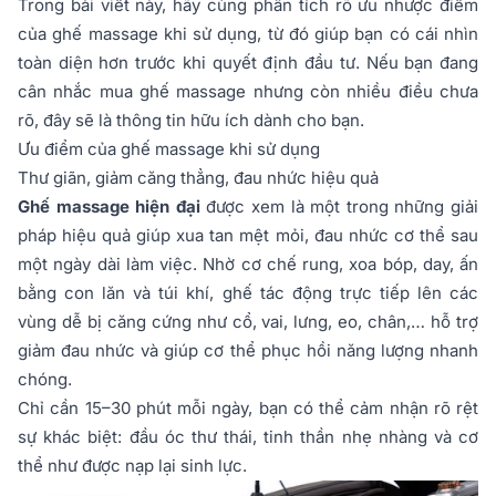
Trong bài viết này, hãy cùng phân tích rõ ưu nhược điểm
của ghế massage khi sử dụng, từ đó giúp bạn có cái nhìn
toàn diện hơn trước khi quyết định đầu tư. Nếu bạn đang
cân nhắc mua ghế massage nhưng còn nhiều điều chưa
rõ, đây sẽ là thông tin hữu ích dành cho bạn.
Ưu điểm của ghế massage khi sử dụng
Thư giãn, giảm căng thẳng, đau nhức hiệu quả
Ghế massage hiện đại
được xem là một trong những giải
pháp hiệu quả giúp xua tan mệt mỏi, đau nhức cơ thể sau
một ngày dài làm việc. Nhờ cơ chế rung, xoa bóp, day, ấn
bằng con lăn và túi khí, ghế tác động trực tiếp lên các
vùng dễ bị căng cứng như cổ, vai, lưng, eo, chân,… hỗ trợ
giảm đau nhức và giúp cơ thể phục hồi năng lượng nhanh
chóng.
Chỉ cần 15–30 phút mỗi ngày, bạn có thể cảm nhận rõ rệt
sự khác biệt: đầu óc thư thái, tinh thần nhẹ nhàng và cơ
thể như được nạp lại sinh lực.