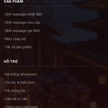
SẢN PHẨM
Ghế massage Nhật Bản
›
Ghế massage cao cấp
›
Ghế massage gia đình
›
Máy chạy bộ
›
Tất cả sản phẩm
›
HỖ TRỢ
Hệ thống showroom
›
Tin tức & Kiến thức
›
Về chúng tôi
›
Liên hệ tư vấn
›
Chính sách bảo hành
›