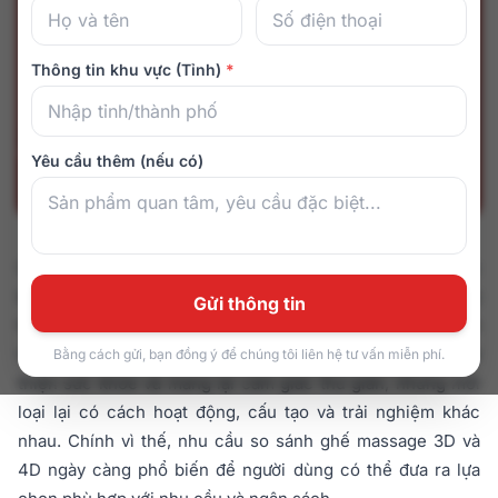
Thông tin khu vực (Tỉnh)
*
Yêu cầu thêm (nếu có)
Ghế massage ngày càng trở thành thiết bị chăm sóc sức
khỏe quen thuộc trong nhiều gia đình hiện đại. Trên thị
Gửi thông tin
trường hiện nay, hai công nghệ được quan tâm nhiều chính
là ghế massage 3D và 4D. Tuy đều hướng đến mục tiêu cải
Bằng cách gửi, bạn đồng ý để chúng tôi liên hệ tư vấn miễn phí.
thiện sức khỏe và mang lại cảm giác thư giãn, nhưng mỗi
loại lại có cách hoạt động, cấu tạo và trải nghiệm khác
nhau. Chính vì thế, nhu cầu so sánh ghế massage 3D và
4D ngày càng phổ biến để người dùng có thể đưa ra lựa