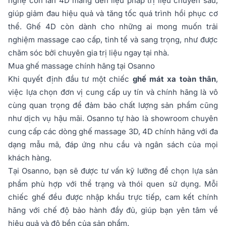
nghệ con lăn 4D mang đến liệu pháp trị liệu chuyên sâu,
giúp giảm đau hiệu quả và tăng tốc quá trình hồi phục cơ
thể. Ghế 4D còn dành cho những ai mong muốn trải
nghiệm massage cao cấp, tinh tế và sang trọng, như được
chăm sóc bởi chuyên gia trị liệu ngay tại nhà.
Mua ghế massage chính hãng tại Osanno
Khi quyết định đầu tư một chiếc
ghế mát xa toàn thân
,
việc lựa chọn đơn vị cung cấp uy tín và chính hãng là vô
cùng quan trọng để đảm bảo chất lượng sản phẩm cũng
như dịch vụ hậu mãi. Osanno tự hào là showroom chuyên
cung cấp các dòng ghế massage 3D, 4D chính hãng với đa
dạng mẫu mã, đáp ứng nhu cầu và ngân sách của mọi
khách hàng.
Tại Osanno, bạn sẽ được tư vấn kỹ lưỡng để chọn lựa sản
phẩm phù hợp với thể trạng và thói quen sử dụng. Mỗi
chiếc ghế đều được nhập khẩu trực tiếp, cam kết chính
hãng với chế độ bảo hành đầy đủ, giúp bạn yên tâm về
hiệu quả và độ bền của sản phẩm.