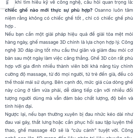
Sau khi tìm hiểu kỹ về công nghệ, câu hỏi quan trọng là:
chiếc ghế nào mới thực sự phù hợp?
Osanno luôn tâm
niệm rằng không có chiếc ghế tốt , chỉ có chiếc ghế phù
hợp .
Nếu bạn cần một giải pháp hiệu quả để giải tỏa mệt mỏi
hàng ngày, ghế massage 3D chính là lựa chọn hợp lý. Công
nghệ 3D đáp ứng tốt nhu cầu thư giãn và giảm đau mỏi cơ
bản sau một ngày làm việc căng thẳng. Ghế 3D còn rất phù
hợp với gia đình nhiều thành viên bởi khả năng tùy chỉnh
cường độ massage, từ đó mọi người, từ trẻ đến già, đều có
thể thoải mái sử dụng. Bên cạnh đó, mức giá của dòng ghế
này cũng ở tầm vừa phải, dễ dàng tiếp cận với nhiều đối
tượng người dùng mà vẫn đảm bảo chất lượng, độ bền và
tính hiện đại.
Ngược lại, nếu bạn thường xuyên bị đau nhức kéo dài như
đau vai gáy, thắt lưng hoặc cần phục hồi sau tập luyện thể
thao, ghế massage 4D sẽ là “cứu cánh” tuyệt vời. Công