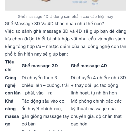
Ghế massage 4D là dòng sản phẩm cao cấp hiện nay
Ghế Massage 3D Và 4D khác nhau như thế nào?
Việc so sánh ghế massage 3D và 4D sẽ giúp bạn dễ dàng
lựa chọn được thiết bị phù hợp với nhu cầu và ngân sách.
Bảng tổng hợp ưu – nhược điểm của hai công nghệ con lăn
phổ biến hiện nay sẽ giúp bạn:
Tiêu
Ghế massage 3D
Ghế massage 4D
chí
Công
Di chuyển theo 3
Di chuyển 4 chiều: như 3D
nghệ
chiều: lên – xuống, trái
+ thay đổi lực tác động
con lăn
– phải, vào – ra
linh hoạt, tự nhiên hơn
Khả
Tác động sâu vào cơ,
Mô phỏng chính xác các
năng
ấn huyệt chính xác,
kỹ thuật massage của
massa
gần giống massage tay
chuyên gia, độ chân thật
ge
cơ bản
cao hơn