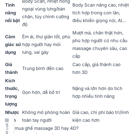
Body Scan, nhiệt hồng
Tính
Body Scan nâng cao, nhiệt
ngoại vùng lưng/bàn
năng
tích hợp trong con lăn,
chân, tùy chỉnh cường
nổi bật
điều khiển giọng nói, AI…
độ
Mượt mà, chân thật hơn,
Cảm
Êm ái, thư giãn tốt, phù
phù hợp người có nhu cầu
giác sử
hợp người hay mỏi
massage chuyên sâu, cao
dụng
lưng, vai gáy
cấp
Giá
Cao cấp, giá thành cao
Trung bình đến cao
thành
hơn 3D
Kích
thước,
Nặng và lớn hơn do tích
Gọn hơn, dễ bố trí
trọng
hợp nhiều tính năng
lượng
Nhược
Không mô phỏng hoàn
Giá cao, chi phí bảo trì/linh
điểm
toàn tay người
kiện cao hơn
MỤC LỤC
Nên mua ghế massage 3D hay 4D?