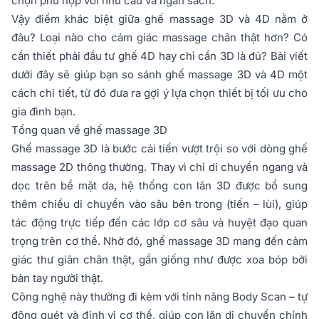
chọn phù hợp với nhu cầu và ngân sách.
Vậy điểm khác biệt giữa ghế massage 3D và 4D nằm ở
đâu? Loại nào cho cảm giác massage chân thật hơn? Có
cần thiết phải đầu tư ghế 4D hay chỉ cần 3D là đủ? Bài viết
dưới đây sẽ giúp bạn so sánh ghế massage 3D và 4D một
cách chi tiết, từ đó đưa ra gợi ý lựa chọn thiết bị tối ưu cho
gia đình bạn.
Tổng quan về ghế massage 3D
Ghế massage 3D là bước cải tiến vượt trội so với dòng ghế
massage 2D thông thường. Thay vì chỉ di chuyển ngang và
dọc trên bề mặt da, hệ thống con lăn 3D được bổ sung
thêm chiều di chuyển vào sâu bên trong (tiến – lùi), giúp
tác động trực tiếp đến các lớp cơ sâu và huyệt đạo quan
trọng trên cơ thể. Nhờ đó, ghế massage 3D mang đến cảm
giác thư giãn chân thật, gần giống như được xoa bóp bởi
bàn tay người thật.
Công nghệ này thường đi kèm với tính năng Body Scan – tự
động quét và định vị cơ thể, giúp con lăn di chuyển chính