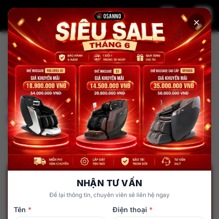
Trang chủ
Tin tức
So sánh ghế Massage 3D và 4D: có gì khác nhau? Nên mua
loại nào?
Kiến thức về ghế Massage
So sánh ghế Massage 3D và 4D: có
gì khác nhau? Nên mua loại nào?
admin
14 tháng 10, 2025
NHẬN TƯ VẤN
Để lại thông tin, chuyên viên sẽ liên hệ ngay
Tên
*
Điện thoại
*