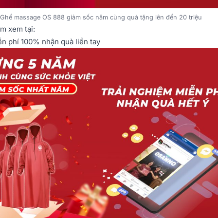
Ghế massage OS 888 giảm sốc năm cùng quà tặng lên đến 20 triệu
ẩm xem tại:
ễn phí 100% nhận quà liền tay