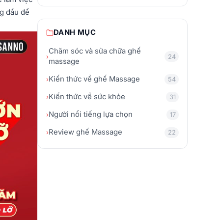
ng đầu để
DANH MỤC
Chăm sóc và sửa chữa ghế
›
24
massage
Kiến thức về ghế Massage
›
54
Kiến thức về sức khỏe
›
31
Người nổi tiếng lựa chọn
›
17
Review ghế Massage
›
22