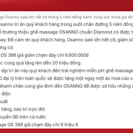
e Osanno sale lớn hết cỡ mừng 5 năm đồng hành cùng sức khỏe gia đìn
anno tri ân quý khách hàng trong suốt chặn đường 5 năm đồn
để thương thiệu ghế massage OSANNO chuẩn Diamond có được 
ay. Để cảm ơn quý khách hàng, Osanno sale lớn hết cỡ, giảm s
ừng có.
 OS 388 giá giảm chạm đáy chỉ 6.600.000đ
c cùng quà tặng lên đến 20 triệu đồng
 dịp tri ân này quý khách đến trải nghiệm miễn phí ghế massage
0 đại lý trên toàn quốc sẽ được tặng một ngay một áo mưa cao 
Nhanh chân cùng gia đình đến OSANNO để được sở hữu những ư
 điện
suất
hãng, bảo trì trọn đời
huyển 0Đ trên cả nước
ge OS 388 giá chạm đáy chỉ 6 triệu 6