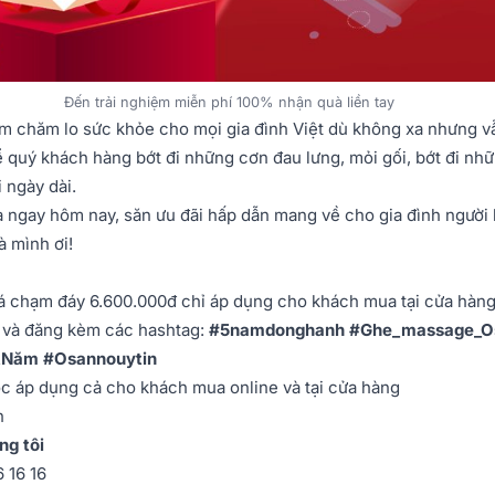
Đến trải nghiệm miễn phí 100% nhận quà liền tay
ăm chăm lo sức khỏe cho mọi gia đình Việt dù không xa nhưng v
 quý khách hàng bớt đi những cơn đau lưng, mỏi gối, bớt đi nh
 ngày dài.
a ngay hôm nay, săn ưu đãi hấp dẫn mang về cho gia đình người
 mình ơi!
á chạm đáy 6.600.000đ chỉ áp dụng cho khách mua tại cửa hàng
n và đăng kèm các hashtag:
#5namdonghanh #Ghe_massage_O
Năm #Osannouytin
c áp dụng cả cho khách mua online và tại cửa hàng
ạn
ng tôi
6 16 16