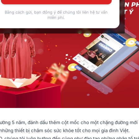
Bằng cách gửi, bạn đồng ý để chúng tôi liên hệ tư vấn
miễn phí.
đường 5 năm, đánh dấu thêm cột mốc cho một chặng đường mới 
hững thiết bị chăm sóc sức khỏe tốt cho mọi gia đình Việt.
, chúng tôi luôn hướng đến cũng như đào tạo những nhân tố tr