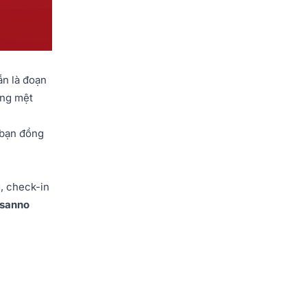
ẫn là đoạn
ững mệt
 bạn đồng
, check-in
sanno