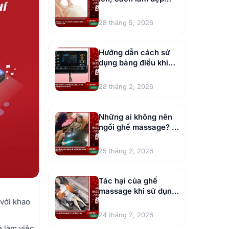
vòng 1 hiệu quả cho
chị em
28 tháng 5, 2026
Hướng dẫn cách sử
dụng bảng điều khiển
ghế massage chi tiết
28 tháng 2, 2026
Những ai không nên
ngồi ghế massage? 5
đối tượng nên lưu ý
25 tháng 2, 2026
Tác hại của ghế
massage khi sử dụng
sai cách
với khao
24 tháng 2, 2026
ẻ làm việc