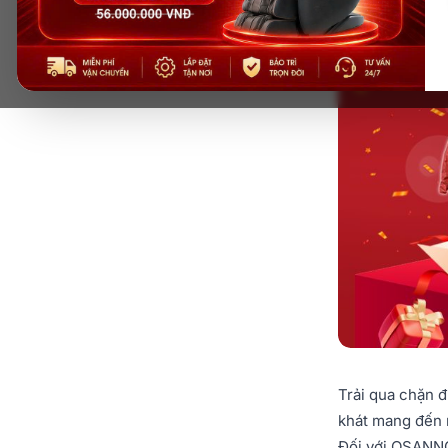
Trải qua chặn 
khát mang đến n
Đối với OSANNO