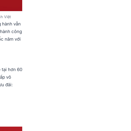
h Việt
g hành vẫn
thành công
ốc năm với
 tại hơn 60
cấp vô
u đãi: