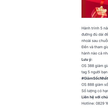
Hành trình 5 n
đường đủ dài để
nhoài sau chuỗi
Đến và tham gi
hành nào cả nhà
Lưu ý:
OS 388 giảm gi
tag 5 người bạ
#GiảmSốcNhất
OS 888 giảm số
Số lượng có h
Liên hệ với chú
Hotline: 0829 1