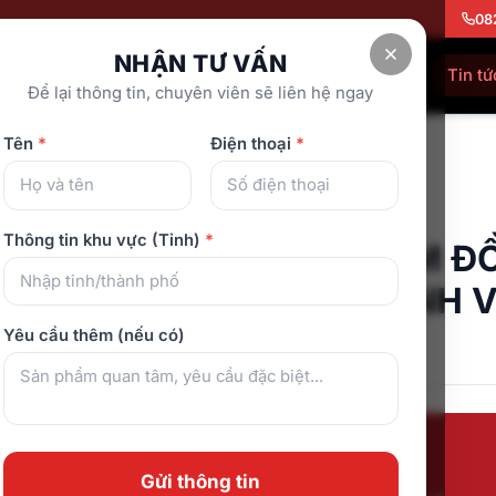
08
NHẬN TƯ VẤN
Showroom
Về chúng tôi
Tra cứu bảo hành
Tin tứ
Để lại thông tin, chuyên viên sẽ liên hệ ngay
Tên
*
Điện thoại
*
 ĐỒNG HÀNH CÙNG SỨC KHỎE GIA ĐÌNH VIỆT
ế Massage
Thông tin khu vực (Tỉnh)
*
LỚN HẾT CỠ MỪNG 5 NĂM Đ
CÙNG SỨC KHỎE GIA ĐÌNH V
Yêu cầu thêm (nếu có)
ng 9, 2025
Gửi thông tin