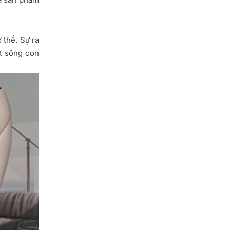
 thể. Sự ra
ột sống con