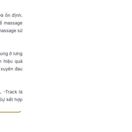
và ổn định.
ghế massage
 massage sử
rung ở lưng
n hiệu quả
g xuyên đau
 -Track là
Sự kết hợp