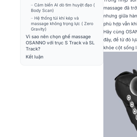
–
Cảm biến AI dò tìm huyệt đạo (
massage đã trở
Body Scan)
nhưng giữa hàn
–
Hệ thống túi khí kép và
phù hợp vẫn khi
massage không trọng lực ( Zero
Gravity)
Hãy cùng OSANNO
Vì sao nên chọn ghế massage
đây, để từ đó l
OSANNO với trục S Track và SL
khỏe cột sống l
Track?
Kết luận