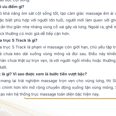
ó ư
u điểm gì?
ó khả năng ôm sát cột sống tốt, tạo cảm giác massage êm ái 
đặc biệt phù hợp với người lớn tuổi, người mới làm quen với 
cần thư giãn nhẹ nhàng vùng cổ vai gáy và lưng. Ngoài ra, ghế
ck thường có mức giá dễ tiếp cận hơn.
 trục S Track là gì?
a trục S Track là phạm vi massage còn giới hạn, chủ yếu tập t
mà chưa kéo dài xuống vùng mông và đùi sau. Điều này khiế
hân chưa thật sự trọn vẹn, là với người ngồi nhiều hoặc thườn
ưới.
 là gì? Vì sao được xem là bước tiến vượt bậc?
mang lại trải nghiệm massage trọn vẹn cho vùng lưng, thì SL
n chỉnh hơn khi mở rộng chuyển động xuống tận vùng mông. 
 tạo nên hệ thống trục massage toàn diện bậc hiện nay.