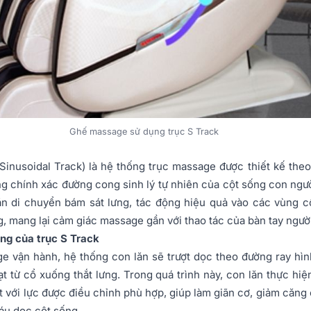
Ghế massage sử dụng trục S Track
 Sinusoidal Track) là hệ thống trục massage được thiết kế the
g chính xác đường cong sinh lý tự nhiên của cột sống con ngườ
ăn di chuyển bám sát lưng, tác động hiệu quả vào các vùng cổ
ng, mang lại cảm giác massage gần với thao tác của bàn tay người
ng của trục S Track
e vận hành, hệ thống con lăn sẽ trượt dọc theo đường ray hìn
t từ cổ xuống thắt lưng. Trong quá trình này, con lăn thực hi
ết với lực được điều chỉnh phù hợp, giúp làm giãn cơ, giảm căng
áu dọc cột sống.