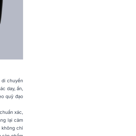
 di chuyển
ác day, ấn,
eo quỹ đạo
 chuẩn xác,
ng lại cảm
c không chỉ
a sản phẩm