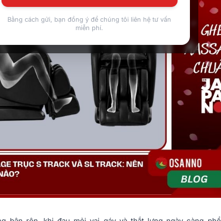
Bằng cách gửi, bạn đồng ý để chúng tôi liên hệ tư vấn
miễn phí.
g bận rộn, khi đau mỏi vai gáy và thắt lưng ngày càng phổ