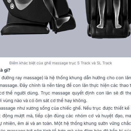
Điểm khác biệt của ghế massage trục S Track và SL Track
à gì?
 đường ray massage) là hệ thống khung dẫn hướng cho con lăn
assage. Đây chính là nền tảng để con lăn thực hiện các thao t
cơ thể người dùng. Trục massage quyết định con lăn sẽ đi th
ới vùng nào và có ôm sát cơ thể hay không.
 massage như xương sống của chiếc ghế. Nếu trục được thiết kế
t động mượt mà, tiếp cận đúng các nhóm cơ và huyệt đạo, ma
ự nhiên, êm ái và an toàn. Một hệ thống khung sườn vững chắ
tác massage trở nên tinh tế hơn mà còn đảm bảo độ bền bỉ củ