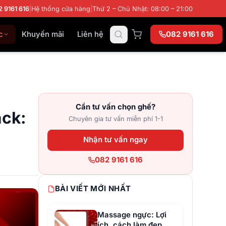
2 9161 616
|
Hệ thống cửa hàng
|
Thứ 2 – Chủ Nhật: 08:00 – 21:00
c
Khuyến mãi
Liên hệ
082 9161 616
Cần tư vấn chọn ghế?
ack:
Chuyên gia tư vấn miễn phí 1-1
Nhận tư vấn ngay
082 9161 616
BÀI VIẾT MỚI NHẤT
Massage ngực: Lợi
ích, cách làm đẹp