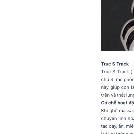
Trục S Track
Trục S Track (
chữ S, mô phỏn
này giúp con l
trên và thắt lư
Cơ chế hoạt độ
Khi ghế massag
chuyển linh hoạ
tác day, ấn, mi
trợ lưu thông m