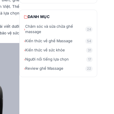
h Việt. Thế
là lựa chọn
DANH MỤC
i viết dưới
Chăm sóc và sửa chữa ghế
›
24
massage
 bảo vệ sức
Kiến thức về ghế Massage
›
54
Kiến thức về sức khỏe
›
31
Người nổi tiếng lựa chọn
›
17
Review ghế Massage
›
22