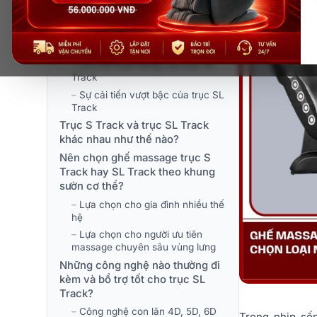
Trục SL &#8211; Track là gì? Vì
sao được xem là bước tiến vượt
bậc?
–
Trục SL Track
–
Cơ chế hoạt động của trục SL
Track
–
Sự cải tiến vượt bậc của trục SL
Track
Trục S Track và trục SL Track
khác nhau như thế nào?
Nên chọn ghế massage trục S
Track hay SL Track theo khung
sườn cơ thể?
–
Lựa chọn cho gia đình nhiều thế
hệ
–
Lựa chọn cho người ưu tiên
massage chuyên sâu vùng lưng
Những công nghệ nào thường đi
kèm và bổ trợ tốt cho trục SL
Track?
–
Công nghệ con lăn 4D, 5D, 6D
Trong nhịp sốn