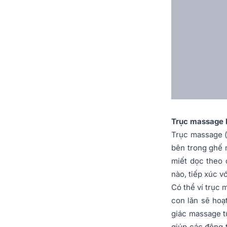
Trục massage l
Trục massage (
bên trong ghế m
miết dọc theo 
nào, tiếp xúc v
Có thể ví trục
con lăn sẽ hoạ
giác massage t
giúp các động 