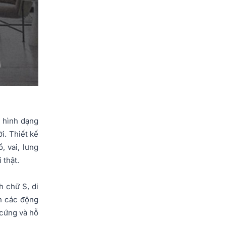
o hình dạng
i. Thiết kế
, vai, lưng
 thật.
h chữ S, di
ện các động
 cứng và hỗ