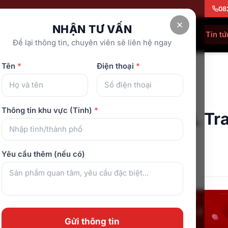
08
NHẬN TƯ VẤN
Showroom
Về chúng tôi
Tra cứu bảo hành
Tin tứ
Để lại thông tin, chuyên viên sẽ liên hệ ngay
Tên
*
Điện thoại
*
Track: Nên chọn loại nào?
ế Massage
Thông tin khu vực (Tỉnh)
*
ssage trục S Track và SL Tr
ọn loại nào?
Yêu cầu thêm (nếu có)
ng 1, 2026
Gửi thông tin