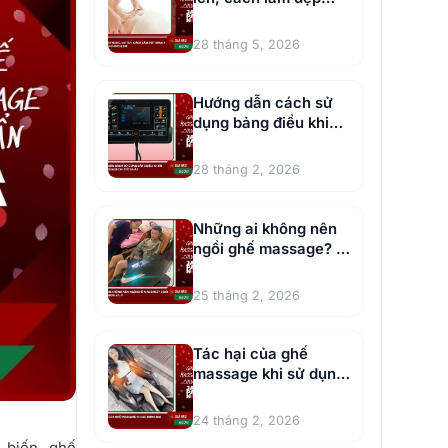
vòng 1 hiệu quả cho
chị em
28 tháng 5, 2026
Hướng dẫn cách sử
dụng bảng điều khiển
ghế massage chi tiết
28 tháng 2, 2026
Những ai không nên
ngồi ghế massage? 5
đối tượng nên lưu ý
25 tháng 2, 2026
Tác hại của ghế
massage khi sử dụng
sai cách
24 tháng 2, 2026
 biến, ghế