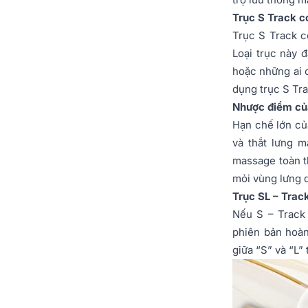
Trục S Track c
Trục S Track c
Loại trục này 
hoặc những ai 
dụng trục S Tra
Nhược điểm của
Hạn chế lớn củ
và thắt lưng 
massage toàn t
mỏi vùng lưng d
Trục SL – Track
Nếu S – Track 
phiên bản hoà
giữa “S” và “L”