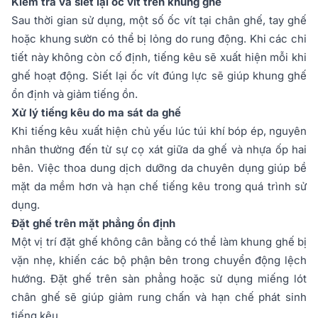
Kiểm tra và siết lại ốc vít trên khung ghế
Sau thời gian sử dụng, một số ốc vít tại chân ghế, tay ghế
hoặc khung sườn có thể bị lỏng do rung động. Khi các chi
tiết này không còn cố định, tiếng kêu sẽ xuất hiện mỗi khi
ghế hoạt động. Siết lại ốc vít đúng lực sẽ giúp khung ghế
ổn định và giảm tiếng ồn.
Xử lý tiếng kêu do ma sát da ghế
Khi tiếng kêu xuất hiện chủ yếu lúc túi khí bóp ép, nguyên
nhân thường đến từ sự cọ xát giữa da ghế và nhựa ốp hai
bên. Việc thoa dung dịch dưỡng da chuyên dụng giúp bề
mặt da mềm hơn và hạn chế tiếng kêu trong quá trình sử
dụng.
Đặt ghế trên mặt phẳng ổn định
Một vị trí đặt ghế không cân bằng có thể làm khung ghế bị
vặn nhẹ, khiến các bộ phận bên trong chuyển động lệch
hướng. Đặt ghế trên sàn phẳng hoặc sử dụng miếng lót
chân ghế sẽ giúp giảm rung chấn và hạn chế phát sinh
tiếng kêu.