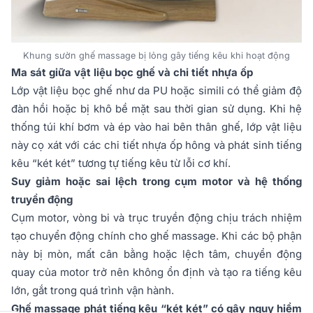
Khung sườn ghế massage bị lỏng gây tiếng kêu khi hoạt động
Ma sát giữa vật liệu bọc ghế và chi tiết nhựa ốp
Lớp vật liệu bọc ghế như da PU hoặc simili có thể giảm độ
đàn hồi hoặc bị khô bề mặt sau thời gian sử dụng. Khi hệ
thống túi khí bơm và ép vào hai bên thân ghế, lớp vật liệu
này cọ xát với các chi tiết nhựa ốp hông và phát sinh tiếng
kêu “két két” tương tự tiếng kêu từ lỗi cơ khí.
Suy giảm hoặc sai lệch trong cụm motor và hệ thống
truyền động
Cụm motor, vòng bi và trục truyền động chịu trách nhiệm
tạo chuyển động chính cho ghế massage. Khi các bộ phận
này bị mòn, mất cân bằng hoặc lệch tâm, chuyển động
quay của motor trở nên không ổn định và tạo ra tiếng kêu
lớn, gắt trong quá trình vận hành.
Ghế massage phát tiếng kêu “két két” có gây nguy hiểm