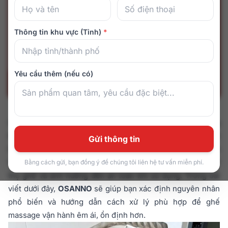
Thông tin khu vực (Tỉnh)
*
Yêu cầu thêm (nếu có)
Ghế massage phát ra tiếng kêu “két két” khi hoạt động
không chỉ gây khó chịu mà còn có thể là dấu hiệu cảnh
Gửi thông tin
báo các vấn đề kỹ thuật bên trong. Nếu không được kiểm
tra và xử lý đúng cách, tình trạng này có thể làm giảm tuổi
Bằng cách gửi, bạn đồng ý để chúng tôi liên hệ tư vấn miễn phí.
thọ ghế và ảnh hưởng đến an toàn khi sử dụng. Trong bài
viết dưới đây,
OSANNO
sẽ giúp bạn xác định nguyên nhân
phổ biến và hướng dẫn cách xử lý phù hợp để ghế
massage vận hành êm ái, ổn định hơn.