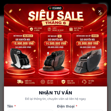
Trang chủ
Tin tức
Cách xử lý Ghế massage phát ra tiếng kêu &#8220;két
két&#8221; khi hoạt động
Chăm sóc và sửa chữa ghế massage
Cách xử lý Ghế massage phát ra
tiếng kêu “két két” khi hoạt động
admin
30 tháng 1, 2025
NHẬN TƯ VẤN
Để lại thông tin, chuyên viên sẽ liên hệ ngay
Tên
*
Điện thoại
*