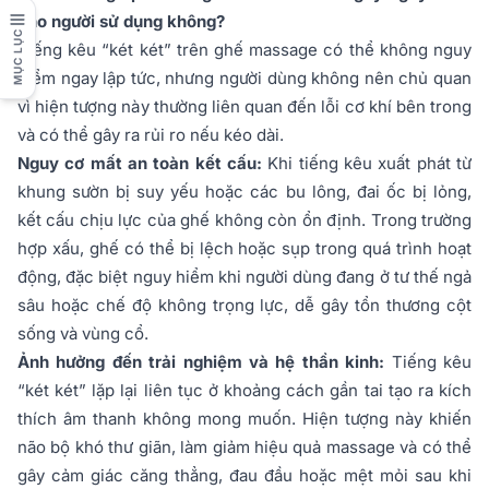
cho người sử dụng không?
MỤC LỤC
Tiếng kêu “két két” trên ghế massage có thể không nguy
hiểm ngay lập tức, nhưng người dùng không nên chủ quan
vì hiện tượng này thường liên quan đến lỗi cơ khí bên trong
và có thể gây ra rủi ro nếu kéo dài.
Nguy cơ mất an toàn kết cấu:
Khi tiếng kêu xuất phát từ
khung sườn bị suy yếu hoặc các bu lông, đai ốc bị lỏng,
kết cấu chịu lực của ghế không còn ổn định. Trong trường
hợp xấu, ghế có thể bị lệch hoặc sụp trong quá trình hoạt
động, đặc biệt nguy hiểm khi người dùng đang ở tư thế ngả
sâu hoặc chế độ không trọng lực, dễ gây tổn thương cột
sống và vùng cổ.
Ảnh hưởng đến trải nghiệm và hệ thần kinh:
Tiếng kêu
“két két” lặp lại liên tục ở khoảng cách gần tai tạo ra kích
thích âm thanh không mong muốn. Hiện tượng này khiến
não bộ khó thư giãn, làm giảm hiệu quả massage và có thể
gây cảm giác căng thẳng, đau đầu hoặc mệt mỏi sau khi