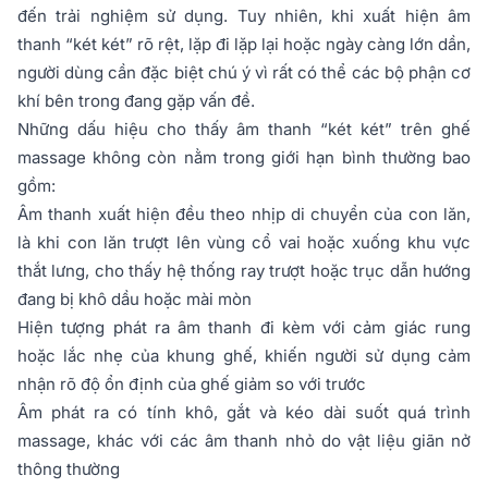
đến trải nghiệm sử dụng. Tuy nhiên, khi xuất hiện âm
thanh “két két” rõ rệt, lặp đi lặp lại hoặc ngày càng lớn dần,
người dùng cần đặc biệt chú ý vì rất có thể các bộ phận cơ
khí bên trong đang gặp vấn đề.
Những dấu hiệu cho thấy âm thanh “két két” trên ghế
massage không còn nằm trong giới hạn bình thường bao
gồm:
Âm thanh xuất hiện đều theo nhịp di chuyển của con lăn,
là khi con lăn trượt lên vùng cổ vai hoặc xuống khu vực
thắt lưng, cho thấy hệ thống ray trượt hoặc trục dẫn hướng
đang bị khô dầu hoặc mài mòn
Hiện tượng phát ra âm thanh đi kèm với cảm giác rung
hoặc lắc nhẹ của khung ghế, khiến người sử dụng cảm
nhận rõ độ ổn định của ghế giảm so với trước
Âm phát ra có tính khô, gắt và kéo dài suốt quá trình
massage, khác với các âm thanh nhỏ do vật liệu giãn nở
thông thường