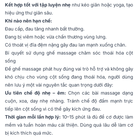
Kết hợp tốt với tập luyện nhẹ
như kéo giãn hoặc yoga, tạo
hiệu ứng thư giãn sâu.
Khi nào nên hạn chế:
Đau cấp, đau tăng nhanh bất thường.
Đang bị viêm hoặc vừa chấn thương vùng lưng.
Có thoát vị đĩa đệm nặng gây đau lan mạnh xuống chân.
Bí quyết sử dụng ghế massage chăm sóc thoái hóa cột
sống
Để ghế massage phát huy đúng vai trò hỗ trợ và không gây
khó chịu cho vùng cột sống đang thoái hóa, người dùng
nên lưu ý một vài nguyên tắc quan trọng dưới đây:
Ưu tiên chế độ nhẹ – êm:
Chọn các bài massage dạng
cuộn, xoa, day nhẹ nhàng. Tránh chế độ đấm mạnh trực
tiếp lên cột sống vì có thể gây kích ứng đau.
Thời gian mỗi lần hợp lý:
10–15 phút là đủ để cơ được làm
mềm và tuần hoàn máu cải thiện. Dùng quá lâu dễ làm cơ
bị kích thích quá mức.