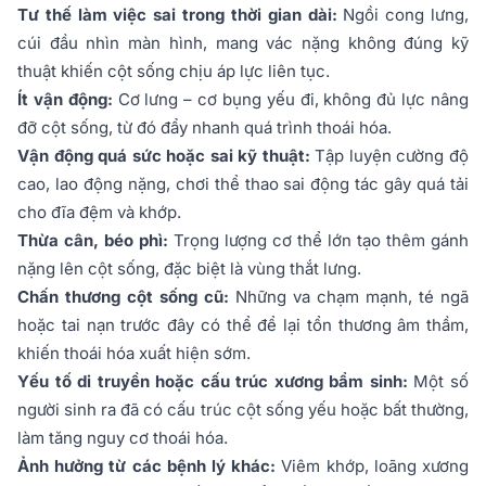
Tư thế làm việc sai trong thời gian dài:
Ngồi cong lưng,
cúi đầu nhìn màn hình, mang vác nặng không đúng kỹ
thuật khiến cột sống chịu áp lực liên tục.
Ít vận động:
Cơ lưng – cơ bụng yếu đi, không đủ lực nâng
đỡ cột sống, từ đó đẩy nhanh quá trình thoái hóa.
Vận động quá sức hoặc sai kỹ thuật:
Tập luyện cường độ
cao, lao động nặng, chơi thể thao sai động tác gây quá tải
cho đĩa đệm và khớp.
Thừa cân, béo phì:
Trọng lượng cơ thể lớn tạo thêm gánh
nặng lên cột sống, đặc biệt là vùng thắt lưng.
Chấn thương cột sống cũ:
Những va chạm mạnh, té ngã
hoặc tai nạn trước đây có thể để lại tổn thương âm thầm,
khiến thoái hóa xuất hiện sớm.
Yếu tố di truyền hoặc cấu trúc xương bẩm sinh:
Một số
người sinh ra đã có cấu trúc cột sống yếu hoặc bất thường,
làm tăng nguy cơ thoái hóa.
Ảnh hưởng từ các bệnh lý khác:
Viêm khớp, loãng xương