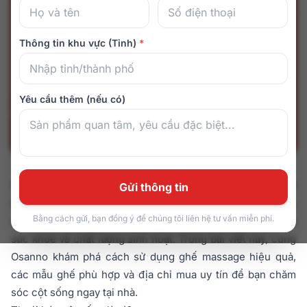
Thông tin khu vực (Tỉnh)
*
Yêu cầu thêm (nếu có)
Thoái hóa cột sống không còn là nỗi lo mỗi ngày!
Với
Gửi thông tin
những người thường xuyên đau mỏi lưng, cổ hay vai, việc
Bằng cách gửi, bạn đồng ý để chúng tôi liên hệ tư vấn miễn phí.
chăm sóc cột sống đúng cách là chìa khóa giúp cải thiện
sức khỏe và chất lượng sinh hoạt. Trong bài viết này, cùng
Osanno khám phá cách sử dụng ghế massage hiệu quả,
các mẫu ghế phù hợp và địa chỉ mua uy tín để bạn chăm
sóc cột sống ngay tại nhà.