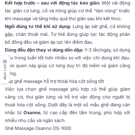
Kết hợp trước – sau với động tác kéo giãn:
Một vài động
tác giãn cơ lưng, cổ và hông giúp cơ thể “làm nóng” trước
khi massage và tăng hiệu quả thư giãn sau khi kết thúc.
Ngồi đúng tư thế khi sử dụng:
Lưng áp sát ghế, cổ không
gập, chân thoải mái. Tư thế đúng giúp lực tác động phân
bố đồng đều và giảm áp lực lên điểm đau.
Dùng đều đặn thay vì dùng dồn dập:
1–2 lần/ngày, sử dụng
đều trong tuần tốt hơn nhiều so với việc chỉ dùng khi đau.
Thói quen này giúp cơ lưng duy trì độ mềm và giảm căng
MỤC LỤC
cứng.
Top ghế massage hỗ trợ thoái hóa cột sống tốt
Việc lựa chọn ghế massage phù hợp có thể giúp giảm
căng cơ, thư giãn lưng và hỗ trợ vận động cho người bị
thoái hóa cột sống. Dưới đây là một số mẫu ghế đáng cân
nhắc từ
Osanno
, từ cao cấp đến tầm trung, phù hợp với
nhiều nhu cầu và ngân sách.
Ghế Massage Osanno OS-1000