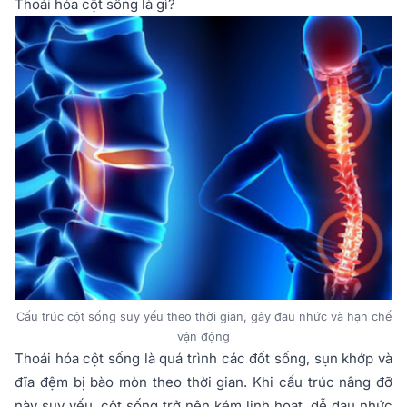
Thoái hóa cột sống là gì?
Cấu trúc cột sống suy yếu theo thời gian, gây đau nhức và hạn chế
vận động
Thoái hóa cột sống là quá trình các đốt sống, sụn khớp và
đĩa đệm bị bào mòn theo thời gian. Khi cấu trúc nâng đỡ
này suy yếu, cột sống trở nên kém linh hoạt, dễ đau nhức