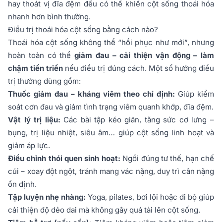
hay thoát vị đĩa đệm đều có thể khiến cột sống thoái hóa
nhanh hơn bình thường.
Điều trị thoái hóa cột sống bằng cách nào?
Thoái hóa cột sống không thể “hồi phục như mới”, nhưng
hoàn toàn có thể
giảm đau – cải thiện vận động – làm
chậm tiến triển
nếu điều trị đúng cách. Một số hướng điều
trị thường dùng gồm:
Thuốc giảm đau – kháng viêm theo chỉ định:
Giúp kiểm
soát cơn đau và giảm tình trạng viêm quanh khớp, đĩa đệm.
Vật lý trị liệu:
Các bài tập kéo giãn, tăng sức cơ lưng –
bụng, trị liệu nhiệt, siêu âm… giúp cột sống linh hoạt và
giảm áp lực.
Điều chỉnh thói quen sinh hoạt:
Ngồi đúng tư thế, hạn chế
cúi – xoay đột ngột, tránh mang vác nặng, duy trì cân nặng
ổn định.
Tập luyện nhẹ nhàng:
Yoga, pilates, bơi lội hoặc đi bộ giúp
cải thiện độ dẻo dai mà không gây quá tải lên cột sống.