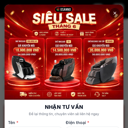
Trang chủ
Tin tức
Thoái hóa cột sống có nên dùng ghế massage không? Bí
quyết sử dụng
Kiến thức về sức khỏe
Thoái hóa cột sống có nên dùng
ghế massage không? Bí quyết sử
dụng
admin
5 tháng 12, 2025
NHẬN TƯ VẤN
Để lại thông tin, chuyên viên sẽ liên hệ ngay
Tên
*
Điện thoại
*