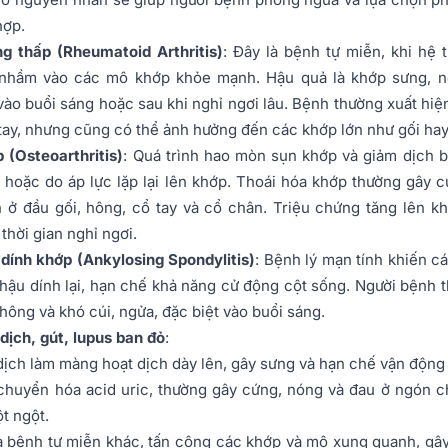
hợp.
g thấp (Rheumatoid Arthritis)
: Đây là bệnh tự miễn, khi hệ
 nhầm vào các mô khớp khỏe mạnh. Hậu quả là khớp sưng, n
vào buổi sáng hoặc sau khi nghỉ ngơi lâu. Bệnh thường xuất hiện
tay, nhưng cũng có thể ảnh hưởng đến các khớp lớn như gối hay
 (Osteoarthritis)
: Quá trình hao mòn sụn khớp và giảm dịch b
c hoặc do áp lực lặp lại lên khớp. Thoái hóa khớp thường gây 
h ở đầu gối, hông, cổ tay và cổ chân. Triệu chứng tăng lên k
thời gian nghỉ ngơi.
dính khớp (Ankylosing Spondylitis)
: Bệnh lý mạn tính khiến c
hậu dính lại, hạn chế khả năng cử động cột sống. Người bệnh 
hông và khó cúi, ngửa, đặc biệt vào buổi sáng.
dịch, gút, lupus ban đỏ
:
dịch
làm màng hoạt dịch dày lên, gây sưng và hạn chế vận động
 chuyển hóa acid uric, thường gây cứng, nóng và đau ở ngón c
ột ngột.
à bệnh tự miễn khác, tấn công các khớp và mô xung quanh, gâ