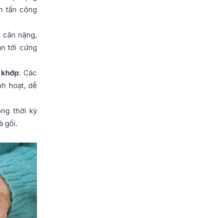
h tấn công
o cân nặng,
n tới cứng
 khớp
: Các
nh hoạt, dễ
ng thời kỳ
à gối.