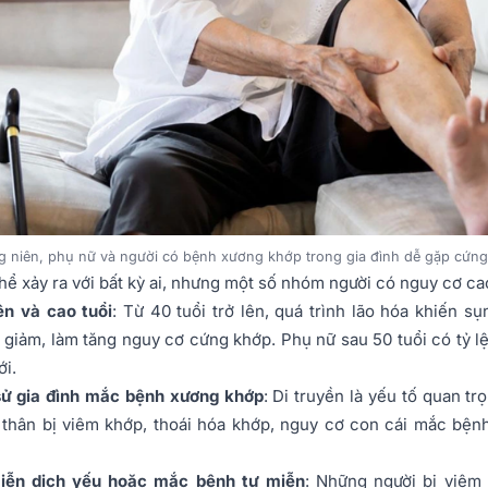
g niên, phụ nữ và người có bệnh xương khớp trong gia đình dễ gặp cứn
ể xảy ra với bất kỳ ai, nhưng một số nhóm người có nguy cơ ca
ên và cao tuổi
: Từ 40 tuổi trở lên, quá trình lão hóa khiến s
 giảm, làm tăng nguy cơ cứng khớp. Phụ nữ sau 50 tuổi có tỷ 
ới.
sử gia đình mắc bệnh xương khớp
: Di truyền là yếu tố quan tr
thân bị viêm khớp, thoái hóa khớp, nguy cơ con cái mắc bện
iễn dịch yếu hoặc mắc bệnh tự miễn
: Những người bị viêm