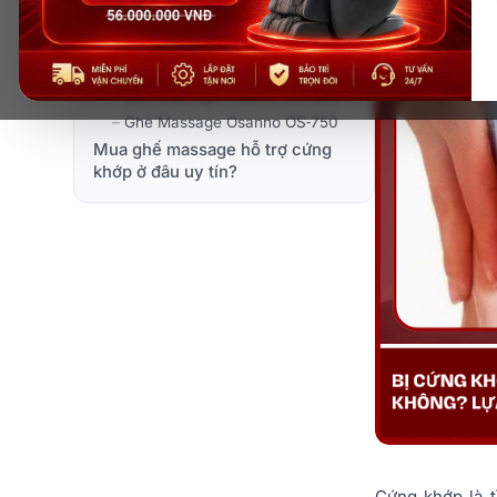
Các loại ghế massage hỗ trợ
cứng khớp tốt
–
Ghế Massage Osanno OS‑1000
–
Ghế Massage Osanno OS‑300
–
Ghế Massage Osanno OS‑750
Mua ghế massage hỗ trợ cứng
khớp ở đâu uy tín?
Cứng khớp là t