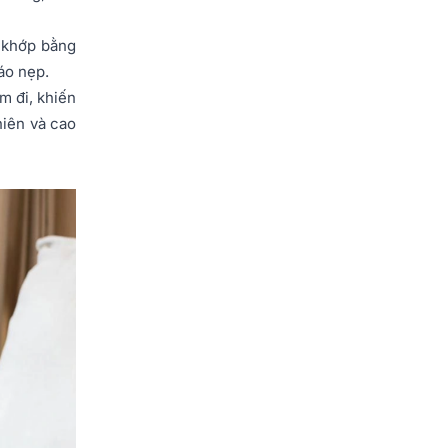
h khớp bằng
áo nẹp.
m đi, khiến
niên và cao