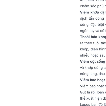
chăm sóc phù 
Viêm khớp dạn
dịch tấn công
cứng, đặc biệt 
ngón tay và cổ 
Thoái hóa khớp
ra theo tuổi tá
khớp, điển hìn
nhiều hoặc sau 
Viêm cột sống 
và khớp cùng c
cứng lưng, đau 
Viêm bao hoạt 
Viêm bao hoạt 
Gút
là rối loạn
thể xuất hiện đ
Lupus ban đỏ
l