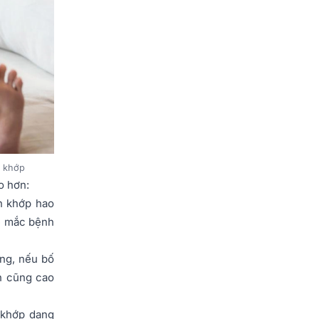
g khớp
o hơn:
ụn khớp hao
lệ mắc bệnh
ọng, nếu bố
h cũng cao
 khớp dạng