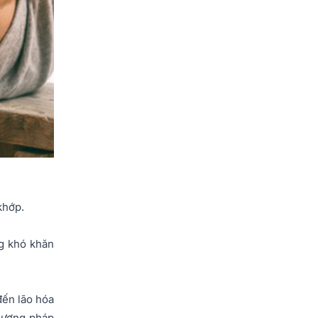
khớp.
g khó khăn
đến lão hóa
hương pháp