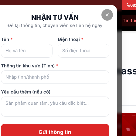
08
NHẬN TƯ VẤN
Showroom
Về chúng tôi
Tra cứu bảo hành
Tin tứ
Để lại thông tin, chuyên viên sẽ liên hệ ngay
Tên
*
Điện thoại
*
massage không? Lựa chọn ghế phù hợp
c khỏe
Thông tin khu vực (Tỉnh)
*
g khớp có nên dùng ghế mas
 Lựa chọn ghế phù hợp
Yêu cầu thêm (nếu có)
ng 12, 2025
Gửi thông tin