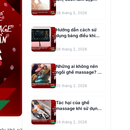
vòng 1 hiệu quả cho
chị em
28 tháng 5, 2026
Hướng dẫn cách sử
dụng bảng điều khiển
ghế massage chi tiết
28 tháng 2, 2026
Những ai không nên
ngồi ghế massage? 5
đối tượng nên lưu ý
25 tháng 2, 2026
Tác hại của ghế
massage khi sử dụng
sai cách
24 tháng 2, 2026
 gây khó cử