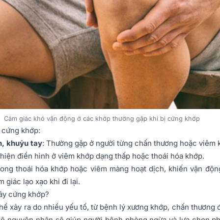
Cảm giác khó vận động ở các khớp thường gặp khi bị cứng khớp
ị cứng khớp:
n, khuỷu tay
: Thường gặp ở người từng chấn thương hoặc viêm 
 hiện điển hình ở viêm khớp dạng thấp hoặc thoái hóa khớp.
rong thoái hóa khớp hoặc viêm màng hoạt dịch, khiến vận độn
 giác lạo xạo khi đi lại.
ây cứng khớp?
ể xảy ra do nhiều yếu tố, từ bệnh lý xương khớp, chấn thương 
 rõ nguyên nhân sẽ giúp người bệnh phòng ngừa và lựa chọn p