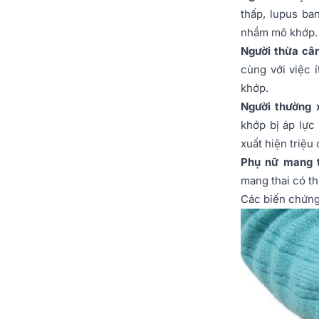
thấp, lupus ba
nhầm mô khớp.
Người thừa cân
cùng với việc 
khớp.
Người thường 
khớp bị áp lực
xuất hiện triệu
Phụ nữ mang t
mang thai có th
Các biến chứn