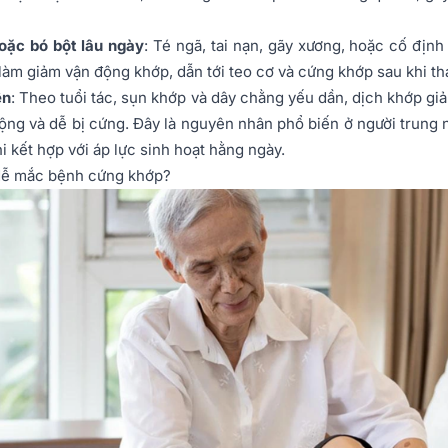
oặc bó bột lâu ngày
: Té ngã, tai nạn, gãy xương, hoặc cố địn
 làm giảm vận động khớp, dẫn tới teo cơ và cứng khớp sau khi th
ên
: Theo tuổi tác, sụn khớp và dây chằng yếu dần, dịch khớp giả
ộng và dễ bị cứng. Đây là nguyên nhân phổ biến ở người trung 
hi kết hợp với áp lực sinh hoạt hằng ngày.
dễ mắc bệnh cứng khớp?