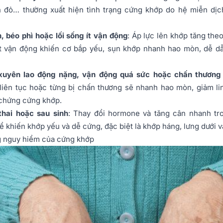
n đỏ… thường xuất hiện tình trạng cứng khớp do hệ miễn dịc
, béo phì hoặc lối sống ít vận động
: Áp lực lên khớp tăng the
ít vận động khiến cơ bắp yếu, sụn khớp nhanh hao mòn, dễ dẫ
xuyên lao động nặng, vận động quá sức hoặc chấn thương
 liên tục hoặc từng bị chấn thương sẽ nhanh hao mòn, giảm li
 chứng cứng khớp.
hai hoặc sau sinh
: Thay đổi hormone và tăng cân nhanh tro
ể khiến khớp yếu và dễ cứng, đặc biệt là khớp háng, lưng dưới v
g nguy hiểm của cứng khớp