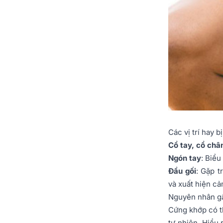
Các vị trí hay b
Cổ tay, cổ châ
Ngón tay
: Biểu
Đầu gối
: Gặp t
và xuất hiện cảm
Nguyên nhân g
Cứng khớp có th
tự nhiên. Hiểu