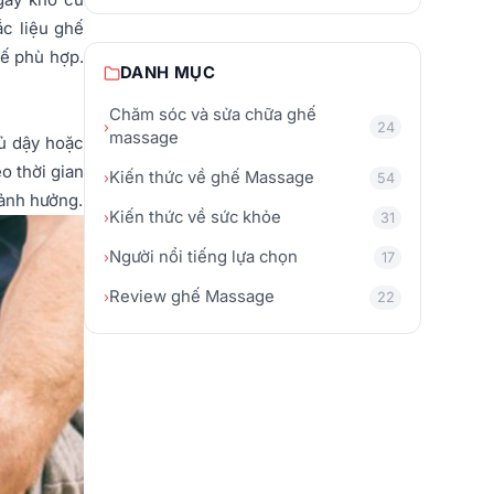
c liệu ghế
ế phù hợp.
DANH MỤC
Chăm sóc và sửa chữa ghế
›
24
massage
gủ dậy hoặc
o thời gian
Kiến thức về ghế Massage
›
54
 ảnh hưởng.
Kiến thức về sức khỏe
›
31
Người nổi tiếng lựa chọn
›
17
Review ghế Massage
›
22