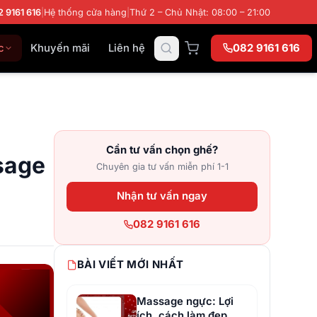
2 9161 616
|
Hệ thống cửa hàng
|
Thứ 2 – Chủ Nhật: 08:00 – 21:00
c
Khuyến mãi
Liên hệ
082 9161 616
Cần tư vấn chọn ghế?
sage
Chuyên gia tư vấn miễn phí 1-1
Nhận tư vấn ngay
082 9161 616
BÀI VIẾT MỚI NHẤT
Massage ngực: Lợi
ích, cách làm đẹp