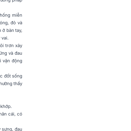
 thống miễn
óng, đỏ và
 ở bàn tay,
 vai.
ôi trơn xảy
cứng và đau
hi vận động
ác đốt sống
thường thấy
 khớp.
hân cái, có
y sưng, đau