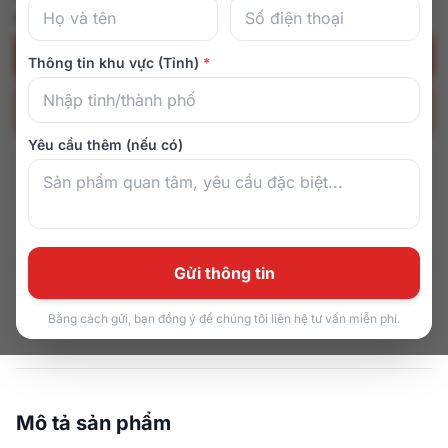
Mua ngay để nhận ưu đãi và quà tặng hấp dẫn!
Đặt hàng ngay
Thông tin khu vực (Tỉnh)
*
Nhận tư vấn ngay
Yêu cầu thêm (nếu có)
082 9161 616
T2–CN: 08:00–21:00
Zalo
TP.HCM, Đà Nẵng & 8+ tỉnh thành
Miễn phí vận chuyển
Bảo hành 5 năm
Gửi thông tin
1 đổi 1 trong 1 tháng
Trả góp 0% lãi suất
Bằng cách gửi, bạn đồng ý để chúng tôi liên hệ tư vấn miễn phí.
Mô tả sản phẩm