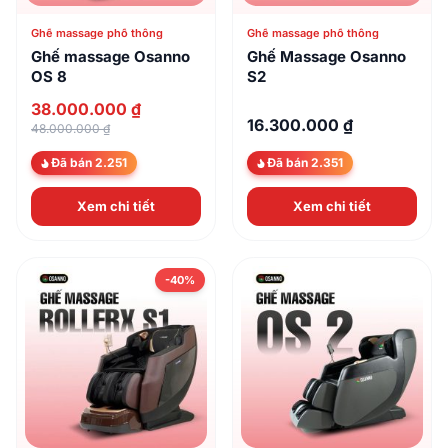
Ghế massage phổ thông
Ghế massage phổ thông
Ghế massage Osanno
Ghế Massage Osanno
OS 8
S2
38.000.000 ₫
16.300.000 ₫
48.000.000 ₫
Đã bán 2.251
Đã bán 2.351
Xem chi tiết
Xem chi tiết
-40%