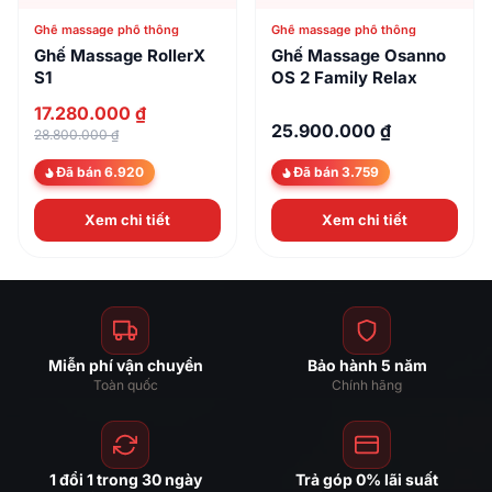
Ghế massage phổ thông
Ghế massage phổ thông
Ghế Massage RollerX
Ghế Massage Osanno
S1
OS 2 Family Relax
17.280.000 ₫
25.900.000 ₫
28.800.000 ₫
Đã bán 6.920
Đã bán 3.759
Xem chi tiết
Xem chi tiết
Miễn phí vận chuyển
Bảo hành 5 năm
Toàn quốc
Chính hãng
1 đổi 1 trong 30 ngày
Trả góp 0% lãi suất