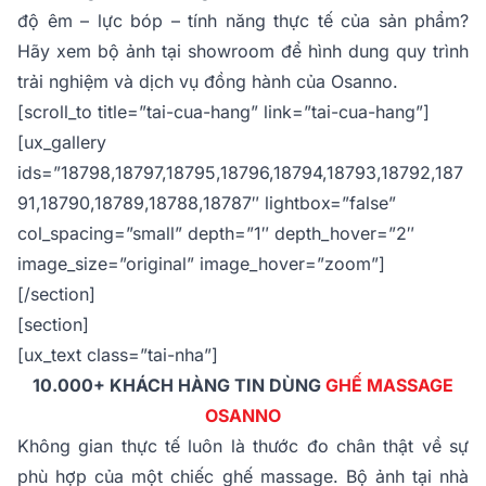
độ êm – lực bóp – tính năng thực tế của sản phẩm?
Hãy xem bộ ảnh tại showroom để hình dung quy trình
trải nghiệm và dịch vụ đồng hành của Osanno.
[scroll_to title=”tai-cua-hang” link=”tai-cua-hang”]
[ux_gallery
ids=”18798,18797,18795,18796,18794,18793,18792,187
91,18790,18789,18788,18787″ lightbox=”false”
col_spacing=”small” depth=”1″ depth_hover=”2″
image_size=”original” image_hover=”zoom”]
[/section]
[section]
[ux_text class=”tai-nha”]
10.000+ KHÁCH HÀNG TIN DÙNG
GHẾ MASSAGE
OSANNO
Không gian thực tế luôn là thước đo chân thật về sự
phù hợp của một chiếc ghế massage. Bộ ảnh tại nhà