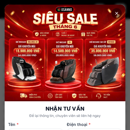
Trang chủ
Khách hàng trải nghiệm
Khách hàng trải nghiệm
[section]
Bạn muốn xem ảnh thật trước khi chọn ghế
massage?
Trang này tập trung 100% vào
ảnh thực tế
:
nhà khách hàng, showroom trải nghiệm và khoảnh
khắc nghệ sĩ tin dùng. Nhờ đó, bạn có thể đánh giá
màu sắc – kích thước – độ “hợp nhà”
của từng model
NHẬN TƯ VẤN
trước khi chốt đơn, thay vì xem ảnh dựng hoặc phối
Để lại thông tin, chuyên viên sẽ liên hệ ngay
cảnh 3D thiếu chân thực.
Tên
*
Điện thoại
*
VÌ SAO NÊN XEM ẢNH THẬT TRƯỚC KHI MUA GHẾ