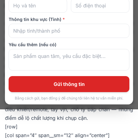
MASSAGE?
Thấy rõ màu & chất liệu ngoài đời:
cùng một mã màu,
Thông tin khu vực (Tỉnh)
*
ánh sáng phòng khách/đèn vàng có thể khác hẳn ảnh
studio. Ảnh thực tế giúp bạn ước lượng đúng sắc độ
(be, nâu, đen…) và bề mặt da (mịn, lỳ, bóng nhẹ).
Yêu cầu thêm (nếu có)
Ước lượng kích thước chuẩn không gian:
dễ hình dung
ghế đặt cạnh sofa/kệ TV, khoảng hở sau lưng khi ngả,
lối đi lại… để chọn model vừa vặn.
Đánh giá “độ hợp nội thất”:
tông gỗ, đá, kính, thảm…
trong nhà bạn sẽ ảnh hưởng cảm giác tổng thể. Ảnh
Gửi thông tin
thật cho bạn cảm nhận liền tay.
Bằng cách gửi, bạn đồng ý để chúng tôi liên hệ tư vấn miễn phí.
Xác thực độ bền chi tiết:
đường may, ốp nhựa, bảng
điều khiển/remote, tay vịn, chỗ tỳ bắp chân — những
điểm dễ lộ chất lượng khi chụp cận.
[row]
[col span=”4″ span__sm=”12″ align=”center”]