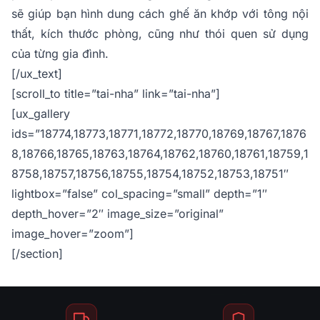
sẽ giúp bạn hình dung cách ghế ăn khớp với tông nội
thất, kích thước phòng, cũng như thói quen sử dụng
của từng gia đình.
[/ux_text]
[scroll_to title=”tai-nha” link=”tai-nha”]
[ux_gallery
ids=”18774,18773,18771,18772,18770,18769,18767,1876
8,18766,18765,18763,18764,18762,18760,18761,18759,1
8758,18757,18756,18755,18754,18752,18753,18751″
lightbox=”false” col_spacing=”small” depth=”1″
depth_hover=”2″ image_size=”original”
image_hover=”zoom”]
[/section]