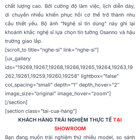
chất lượng cao. Bởi cường độ làm việc, lịch diễn dày,
di chuyển nhiều khiến phục hồi cơ thể trở thành nhu
cầu thiết yếu. Bộ ảnh “Nghệ sĩ tin dùng” này ghi lại
khoảnh khắc nghệ sĩ lựa chọn tin tưởng Osanno và hậu
trường giao lắp.
[scroll_to title=”nghe-si” link=”nghe-si”]
[ux_gallery
ids=”19269,19267,19268,19266,19265,19264,19263,19
262,19261,19259,19260,19258″ lightbox=”false”
col_spacing=”small” depth=”1″ depth_hover=”2″
image_size=”original” image_hover=”zoom”]
[/section]
[section class=”tai-cua-hang”]
KHÁCH HÀNG TRẢI NGHIỆM THỰC TẾ
TẠI
SHOWROOM
Bạn đang muốn trải nghiệm thử nhiều model, so sánh