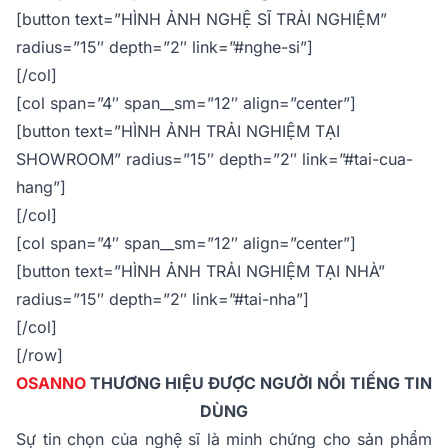
[button text=”HÌNH ẢNH NGHỆ SĨ TRẢI NGHIỆM”
radius=”15″ depth=”2″ link=”#nghe-si”]
[/col]
[col span=”4″ span__sm=”12″ align=”center”]
[button text=”HÌNH ẢNH TRẢI NGHIỆM TẠI
SHOWROOM” radius=”15″ depth=”2″ link=”#tai-cua-
hang”]
[/col]
[col span=”4″ span__sm=”12″ align=”center”]
[button text=”HÌNH ẢNH TRẢI NGHIỆM TẠI NHÀ”
radius=”15″ depth=”2″ link=”#tai-nha”]
[/col]
[/row]
OSANNO
THƯƠNG HIỆU ĐƯỢC NGƯỜI NỔI TIẾNG TIN
DÙNG
Sự tin chọn của nghệ sĩ là minh chứng cho sản phẩm